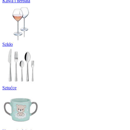
Kawa i herbata
Szkło
Sztućce