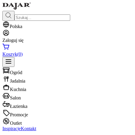
Polska
Zaloguj się
Koszyk
(0)
Ogród
Jadalnia
Kuchnia
Salon
Łazienka
Promocje
Outlet
Inspiracje
Kontakt