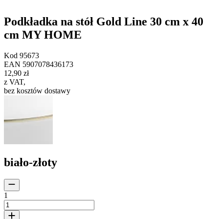
Podkładka na stół Gold Line 30 cm x 40
cm MY HOME
Kod
95673
EAN
5907078436173
12,90 zł
z VAT
,
bez kosztów dostawy
biało-złoty
1