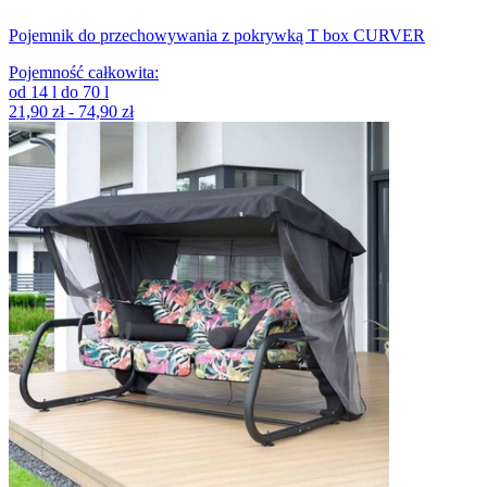
Pojemnik do przechowywania z pokrywką T box CURVER
Pojemność całkowita
:
od
14
l
do
70
l
21,90 zł - 74,90 zł