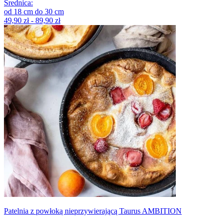
Średnica
:
od
18
cm
do
30
cm
49,90 zł - 89,90 zł
Patelnia z powłoką nieprzywierającą Taurus AMBITION