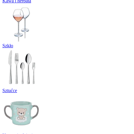
Kawa i herbata
Szkło
Sztućce