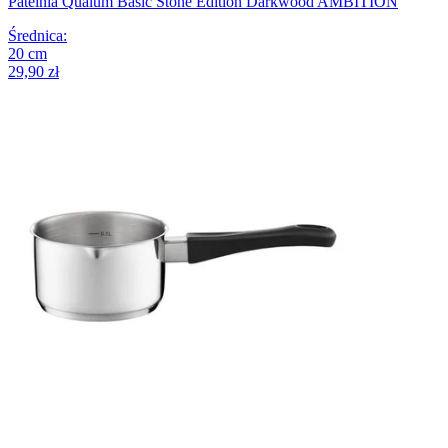
Patelnia Qualum Basic Stone Edition Darkwood AMBITION
Średnica
:
20
cm
29,90 zł