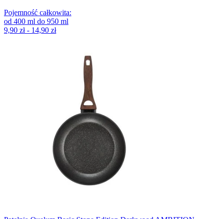
Pojemność całkowita
:
od
400
ml
do
950
ml
9,90 zł - 14,90 zł