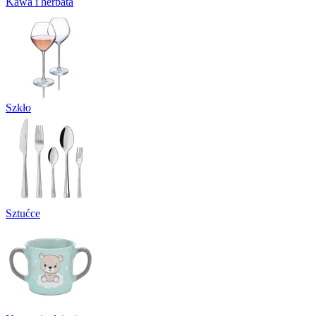
Kawa i herbata
Szkło
Sztućce