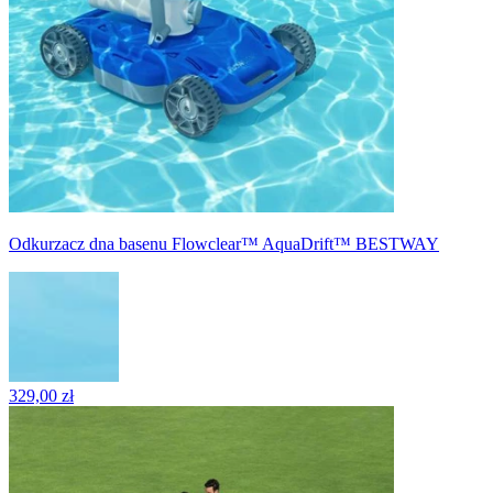
Odkurzacz dna basenu Flowclear™ AquaDrift™ BESTWAY
329,00 zł