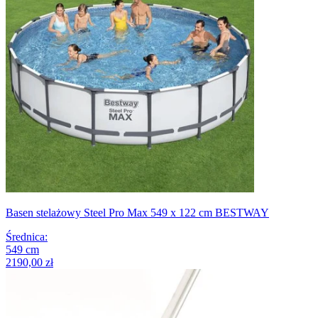
Basen stelażowy Steel Pro Max 549 x 122 cm BESTWAY
Średnica
:
549
cm
2190,00 zł