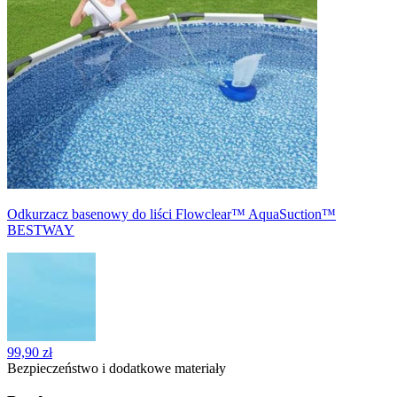
Odkurzacz basenowy do liści Flowclear™ AquaSuction™
BESTWAY
99,90 zł
Bezpieczeństwo i dodatkowe materiały