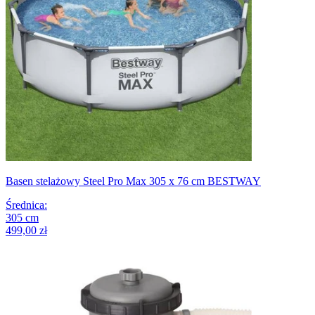
Basen stelażowy Steel Pro Max 305 x 76 cm BESTWAY
Średnica
:
305
cm
499,00 zł