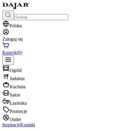
Polska
Zaloguj się
Koszyk
(0)
Ogród
Jadalnia
Kuchnia
Salon
Łazienka
Promocje
Outlet
Inspiracje
Kontakt