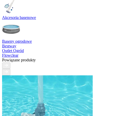
Akcesoria basenowe
Baseny ogrodowe
Bestway
Outlet Ogród
Flowclear
Powiązane produkty