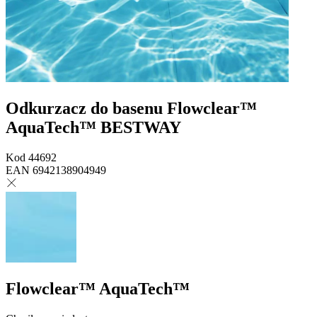
Odkurzacz do basenu Flowclear™
AquaTech™ BESTWAY
Kod
44692
EAN
6942138904949
Flowclear™ AquaTech™