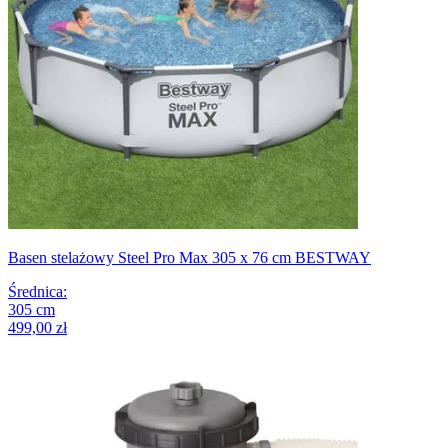
Basen stelażowy Steel Pro Max 305 x 76 cm BESTWAY
Średnica
:
305
cm
499,00 zł