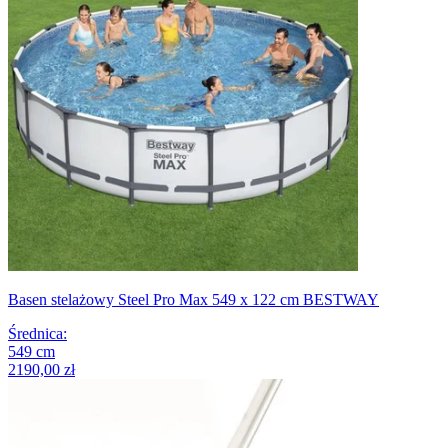
Basen stelażowy Steel Pro Max 549 x 122 cm BESTWAY
Średnica
:
549
cm
2190,00 zł