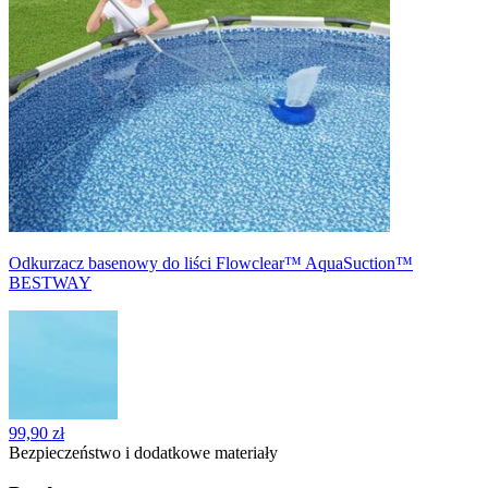
Odkurzacz basenowy do liści Flowclear™ AquaSuction™
BESTWAY
99,90 zł
Bezpieczeństwo i dodatkowe materiały