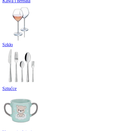
Kawa i herbata
Szkło
Sztućce