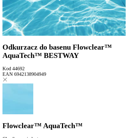
Odkurzacz do basenu Flowclear™
AquaTech™ BESTWAY
Kod
44692
EAN
6942138904949
Flowclear™ AquaTech™