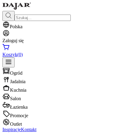
Polska
Zaloguj się
Koszyk
(0)
Ogród
Jadalnia
Kuchnia
Salon
Łazienka
Promocje
Outlet
Inspiracje
Kontakt