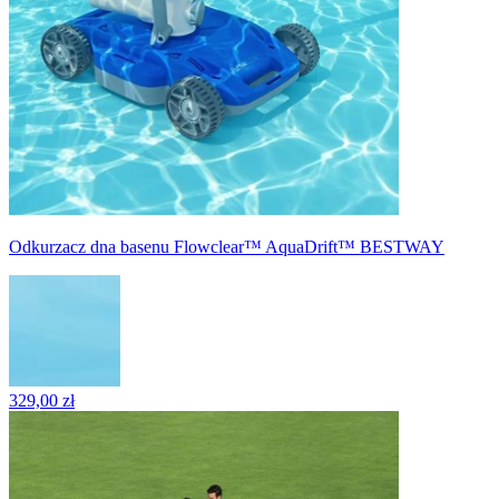
Odkurzacz dna basenu Flowclear™ AquaDrift™ BESTWAY
329,00 zł