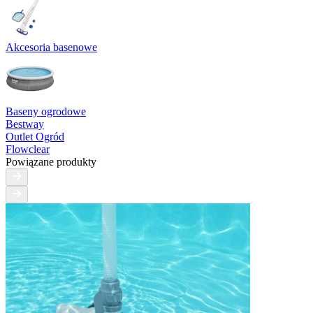
Akcesoria basenowe
Baseny ogrodowe
Bestway
Outlet Ogród
Flowclear
Powiązane produkty