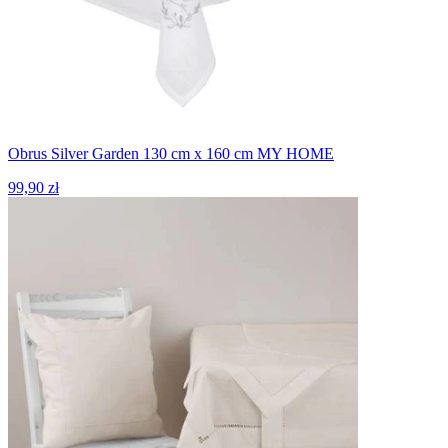
Obrus Silver Garden 130 cm x 160 cm MY HOME
99,90 zł