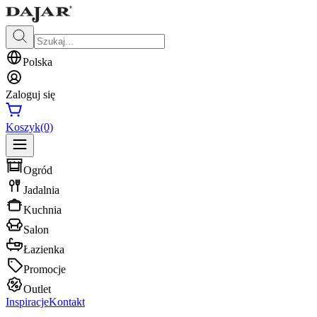
Polska
Zaloguj się
Koszyk
(0)
Ogród
Jadalnia
Kuchnia
Salon
Łazienka
Promocje
Outlet
Inspiracje
Kontakt