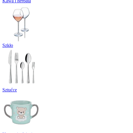
Kawa i herbata
Szkło
Sztućce