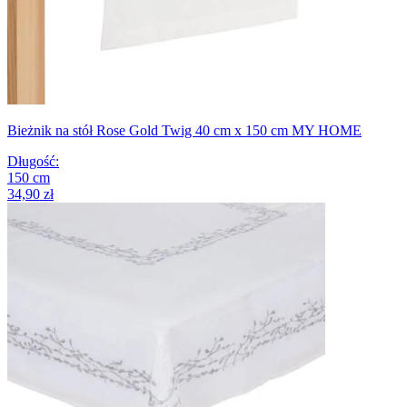
Bieżnik na stół Rose Gold Twig 40 cm x 150 cm MY HOME
Długość
:
150
cm
34,90 zł