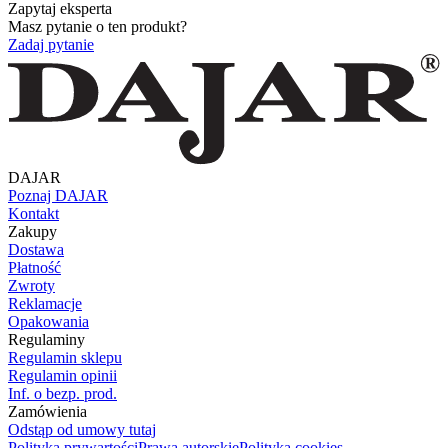
Zapytaj eksperta
Masz pytanie o ten produkt?
Zadaj pytanie
DAJAR
Poznaj DAJAR
Kontakt
Zakupy
Dostawa
Płatność
Zwroty
Reklamacje
Opakowania
Regulaminy
Regulamin sklepu
Regulamin opinii
Inf. o bezp. prod.
Zamówienia
Odstąp od umowy tutaj
Polityka prywartości
Prawa autorskie
Polityka cookies