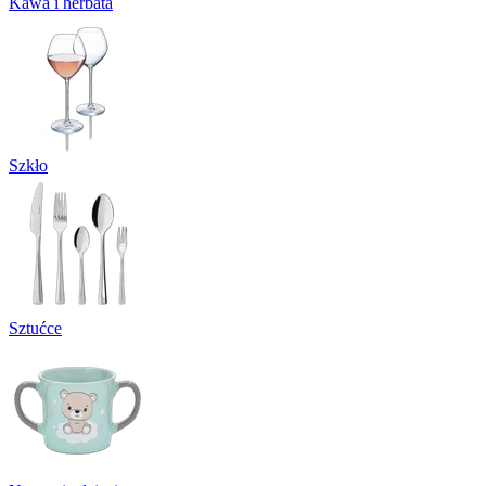
Kawa i herbata
Szkło
Sztućce