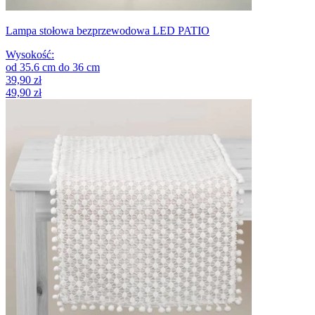
Lampa stołowa bezprzewodowa LED PATIO
Wysokość
:
od
35.6
cm
do
36
cm
39,90 zł
49,90 zł