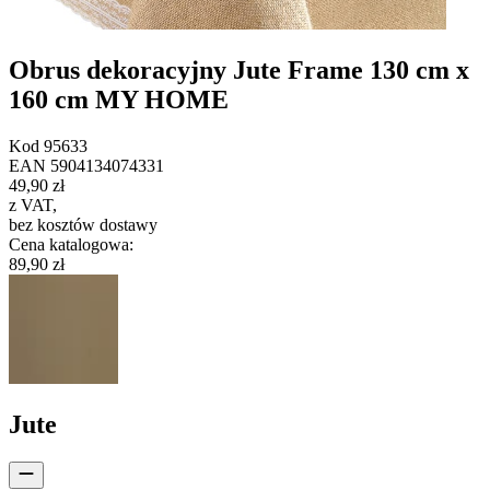
Obrus dekoracyjny Jute Frame 130 cm x
160 cm MY HOME
Kod
95633
EAN
5904134074331
49,90 zł
z VAT
,
bez kosztów dostawy
Cena katalogowa
:
89,90 zł
Jute