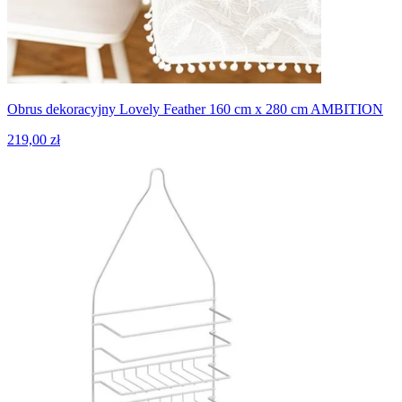
Obrus dekoracyjny Lovely Feather 160 cm x 280 cm AMBITION
219,00 zł