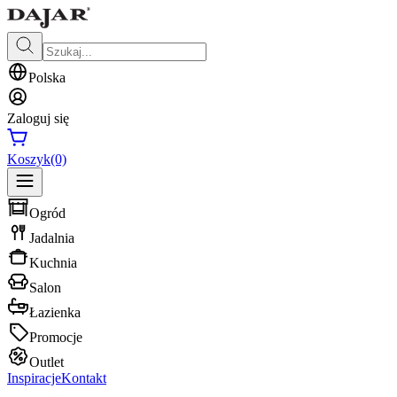
Polska
Zaloguj się
Koszyk
(0)
Ogród
Jadalnia
Kuchnia
Salon
Łazienka
Promocje
Outlet
Inspiracje
Kontakt