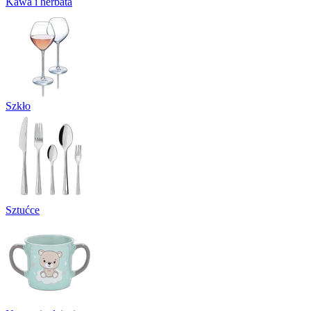
Kawa i herbata
Szkło
Sztućce