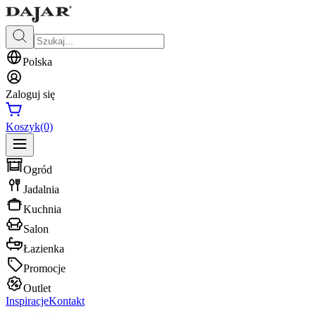
Polska
Zaloguj się
Koszyk
(0)
Ogród
Jadalnia
Kuchnia
Salon
Łazienka
Promocje
Outlet
Inspiracje
Kontakt