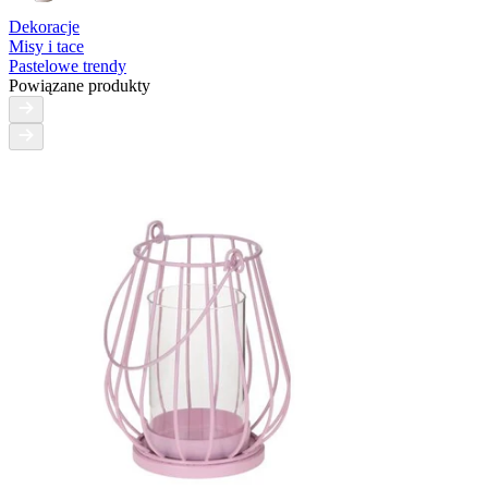
Dekoracje
Misy i tace
Pastelowe trendy
Powiązane produkty