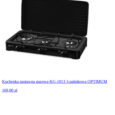
Kuchenka nastawna gazowa KG-1013 3-palnikowa OPTIMUM
169,00 zł