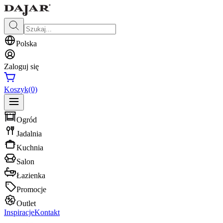
Polska
Zaloguj się
Koszyk
(0)
Ogród
Jadalnia
Kuchnia
Salon
Łazienka
Promocje
Outlet
Inspiracje
Kontakt