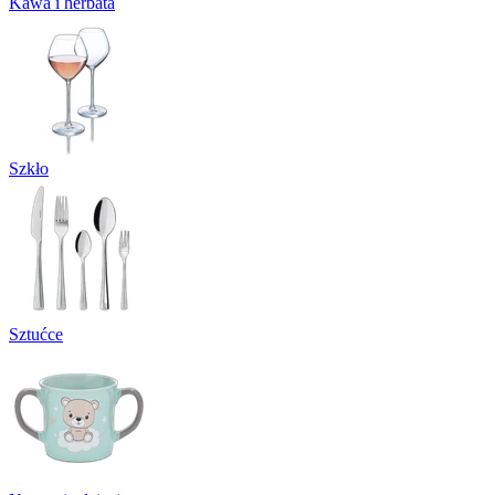
Kawa i herbata
Szkło
Sztućce