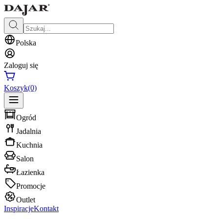
Polska
Zaloguj się
Koszyk
(0)
Ogród
Jadalnia
Kuchnia
Salon
Łazienka
Promocje
Outlet
Inspiracje
Kontakt