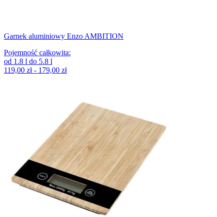
Garnek aluminiowy Enzo AMBITION
Pojemność całkowita
:
od
1.8
l
do
5.8
l
119,00 zł - 179,00 zł