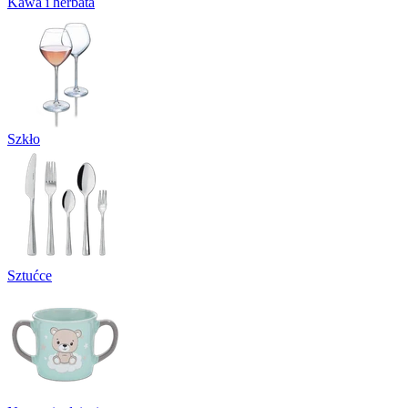
Kawa i herbata
Szkło
Sztućce