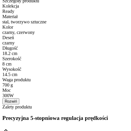
Szczegóły produktu
Kolekcja
Ready
Materiał
stal, tworzywo sztuczne
Kolor
czarny, czerwony
Deseń
czarny
Długość
18.2 cm
Szerokość
8 cm
Wysokość
14.5 cm
Waga produktu
700 g
Moc
300W
Rozwiń
Zalety produktu
Precyzyjna 5-stopniowa regulacja prędkości