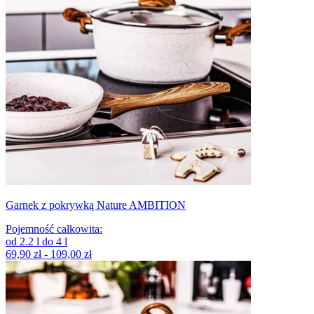
Garnek z pokrywką Nature AMBITION
Pojemność całkowita
:
od
2.2
l
do
4
l
69,90 zł - 109,00 zł