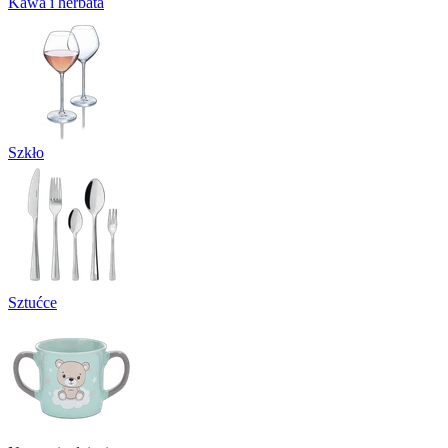
Kawa i herbata
Szkło
Sztućce