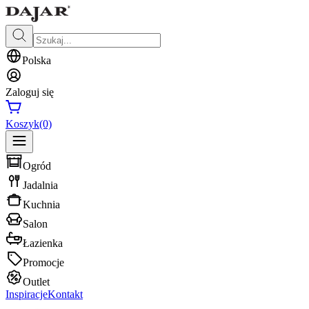
Polska
Zaloguj się
Koszyk
(0)
Ogród
Jadalnia
Kuchnia
Salon
Łazienka
Promocje
Outlet
Inspiracje
Kontakt