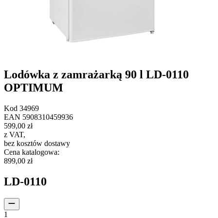
Lodówka z zamrażarką 90 l LD-0110
OPTIMUM
Kod
34969
EAN
5908310459936
599,00 zł
z VAT
,
bez kosztów dostawy
Cena katalogowa
:
899,00 zł
LD-0110
1