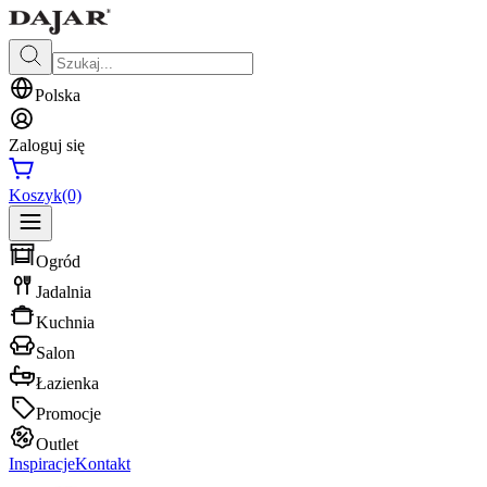
Polska
Zaloguj się
Koszyk
(0)
Ogród
Jadalnia
Kuchnia
Salon
Łazienka
Promocje
Outlet
Inspiracje
Kontakt