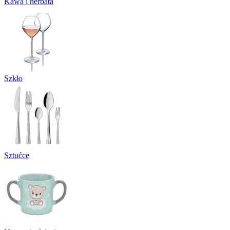
Kawa i herbata
Szkło
Sztućce