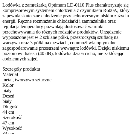
Lodówka z zamrażarką Optimum LD-0110 Plus charakteryzuje się
kompresorowym systemem chłodzenia z czynnikiem R600A, który
zapewnia skuteczne chłodzenie przy jednoczesnym niskim zużyciu
energii. Ręczne rozmrażanie chłodziarki i zamrażalnika oraz
regulacja temperatury pozwalają dostosować warunki
przechowywania do różnych rodzajów produktów. Urządzenie
wyposażone jest w 2 szklane półki, przezroczystą szufladę na
warzywa oraz 3 półki na drzwiach, co umożliwia optymalne
zagospodarowanie przestrzeni wewnątrz lodówki. Dzięki niskiemu
poziomowi hałasu (40 dB), lodówka działa cicho, nie zakłócając
codziennych zajęć.
Szczegóły produktu
Materiał
metal, tworzywo sztuczne
Kolor
biały
Deseń
biały
Długość
44 cm
Szerokość
47 cm
Wysokość
83 cm