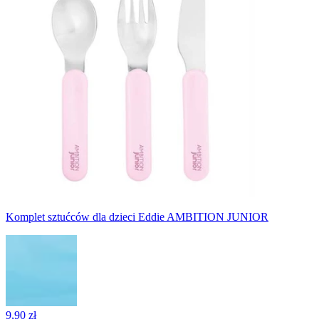
Komplet sztućców dla dzieci Eddie AMBITION JUNIOR
9,90 zł