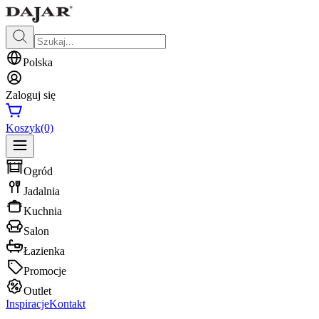
Polska
Zaloguj się
Koszyk
(0)
Ogród
Jadalnia
Kuchnia
Salon
Łazienka
Promocje
Outlet
Inspiracje
Kontakt