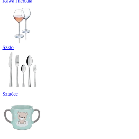
Kawa i herbata
Szkło
Sztućce