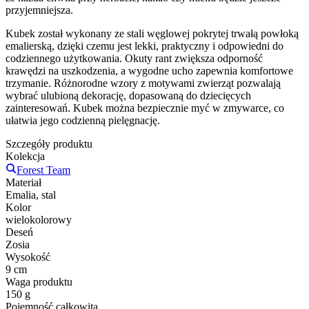
przyjemniejsza.
Kubek został wykonany ze stali węglowej pokrytej trwałą powłoką
emalierską, dzięki czemu jest lekki, praktyczny i odpowiedni do
codziennego użytkowania. Okuty rant zwiększa odporność
krawędzi na uszkodzenia, a wygodne ucho zapewnia komfortowe
trzymanie. Różnorodne wzory z motywami zwierząt pozwalają
wybrać ulubioną dekorację, dopasowaną do dziecięcych
zainteresowań. Kubek można bezpiecznie myć w zmywarce, co
ułatwia jego codzienną pielęgnację.
Szczegóły produktu
Kolekcja
Forest Team
Materiał
Emalia, stal
Kolor
wielokolorowy
Deseń
Zosia
Wysokość
9 cm
Waga produktu
150 g
Pojemność całkowita