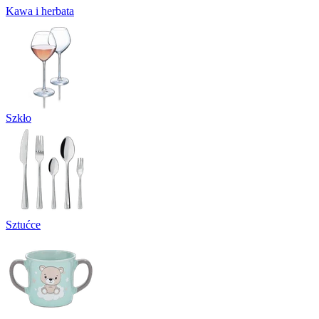
Kawa i herbata
Szkło
Sztućce