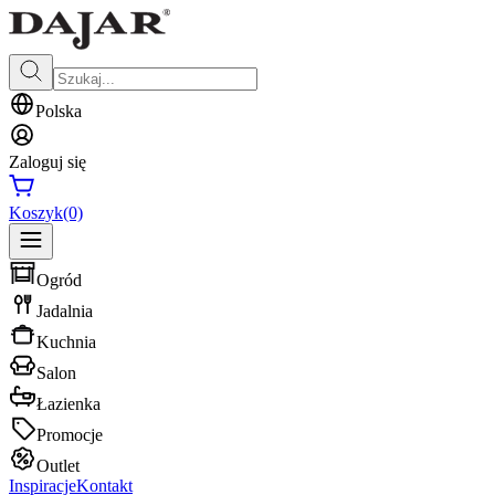
Polska
Zaloguj się
Koszyk
(0)
Ogród
Jadalnia
Kuchnia
Salon
Łazienka
Promocje
Outlet
Inspiracje
Kontakt