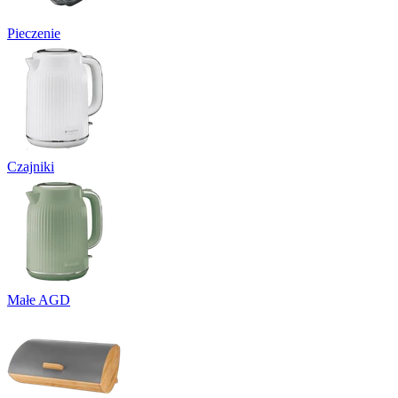
Pieczenie
Czajniki
Małe AGD