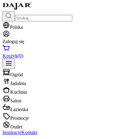
Polska
Zaloguj się
Koszyk
(0)
Ogród
Jadalnia
Kuchnia
Salon
Łazienka
Promocje
Outlet
Inspiracje
Kontakt