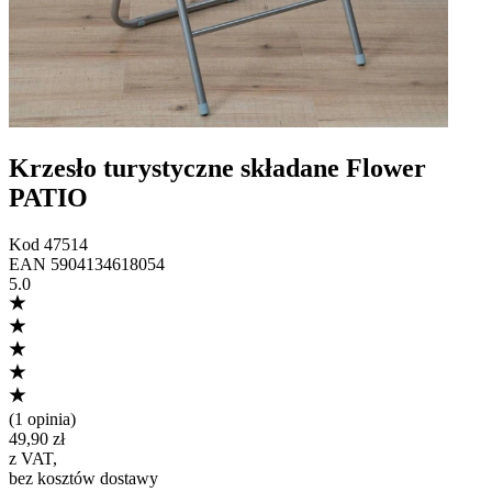
Krzesło turystyczne składane Flower
PATIO
Kod
47514
EAN
5904134618054
5.0
(
1 opinia
)
49,90 zł
z VAT
,
bez kosztów dostawy