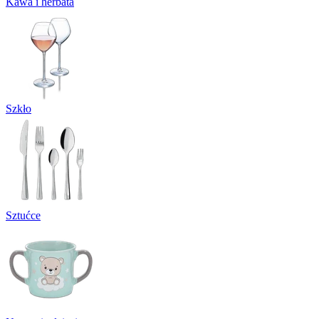
Kawa i herbata
Szkło
Sztućce