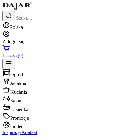
Polska
Zaloguj się
Koszyk
(0)
Ogród
Jadalnia
Kuchnia
Salon
Łazienka
Promocje
Outlet
Inspiracje
Kontakt