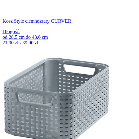
Kosz Style ciemnoszary CURVER
Długość
:
od
28.5
cm
do
43.6
cm
21,90 zł - 39,90 zł