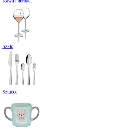
Kawa i herbata
Szkło
Sztućce