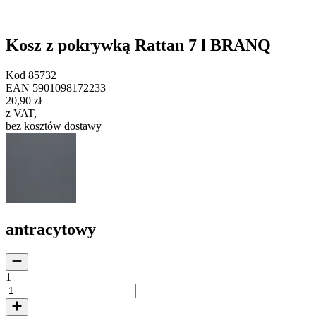
Kosz z pokrywką Rattan 7 l BRANQ
Kod
85732
EAN
5901098172233
20,90 zł
z VAT
,
bez kosztów dostawy
antracytowy
1