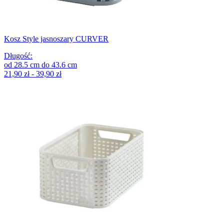
Kosz Style jasnoszary CURVER
Długość
:
od
28.5
cm
do
43.6
cm
21,90 zł - 39,90 zł