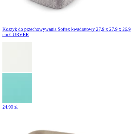
Koszyk do przechowywania Softex kwadratowy 27,9 x 27,9 x 26,9
cm CURVER
24,90 zł