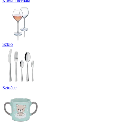
Kawa i herbata
Szkło
Sztućce