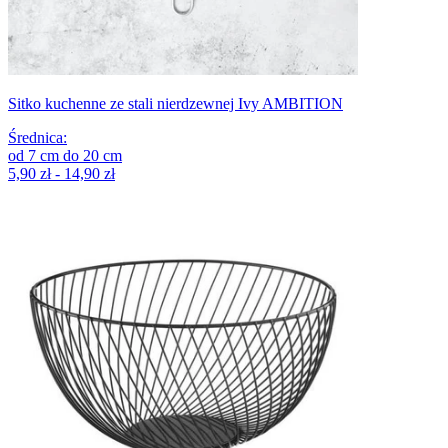
Sitko kuchenne ze stali nierdzewnej Ivy AMBITION
Średnica
:
od
7
cm
do
20
cm
5,90 zł - 14,90 zł