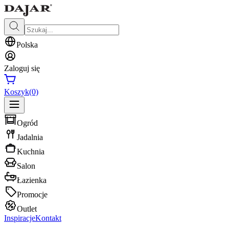
Polska
Zaloguj się
Koszyk
(0)
Ogród
Jadalnia
Kuchnia
Salon
Łazienka
Promocje
Outlet
Inspiracje
Kontakt