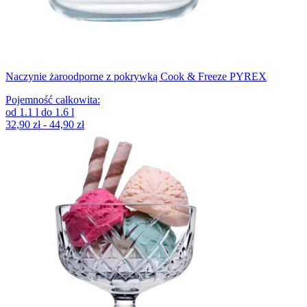
Naczynie żaroodporne z pokrywką Cook & Freeze PYREX
Pojemność całkowita
:
od
1.1
l
do
1.6
l
32,90 zł - 44,90 zł