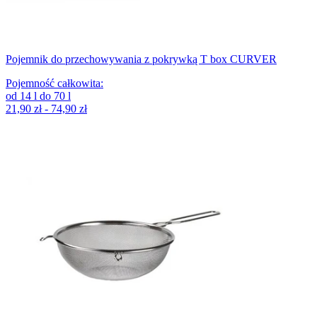
Pojemnik do przechowywania z pokrywką T box CURVER
Pojemność całkowita
:
od
14
l
do
70
l
21,90 zł - 74,90 zł