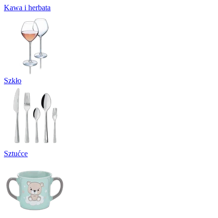
Kawa i herbata
Szkło
Sztućce