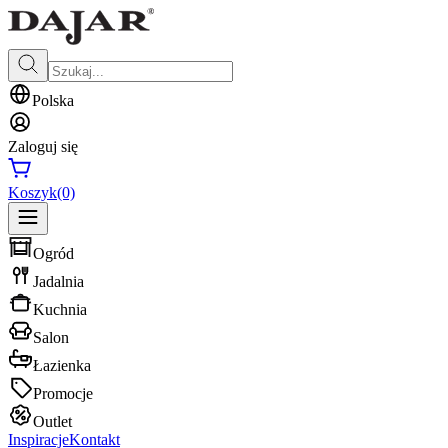
Polska
Zaloguj się
Koszyk
(0)
Ogród
Jadalnia
Kuchnia
Salon
Łazienka
Promocje
Outlet
Inspiracje
Kontakt