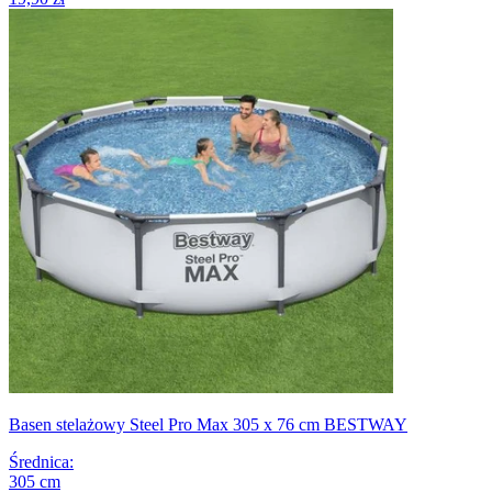
Basen stelażowy Steel Pro Max 305 x 76 cm BESTWAY
Średnica
:
305
cm