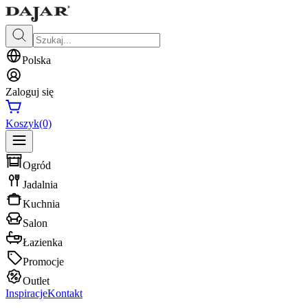
Polska
Zaloguj się
Koszyk
(0)
Ogród
Jadalnia
Kuchnia
Salon
Łazienka
Promocje
Outlet
Inspiracje
Kontakt