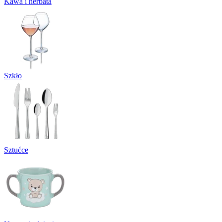
Kawa i herbata
Szkło
Sztućce