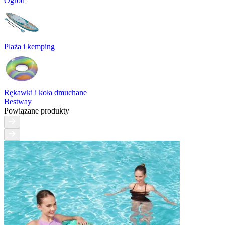
Ogród
Plaża i kemping
Rękawki i koła dmuchane
Bestway
Powiązane produkty