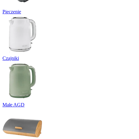
Pieczenie
Czajniki
Małe AGD