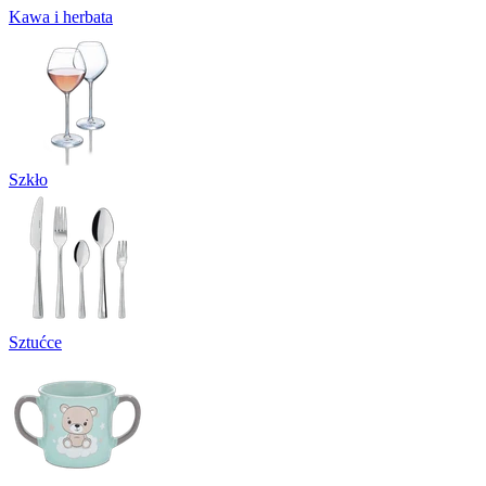
Kawa i herbata
Szkło
Sztućce