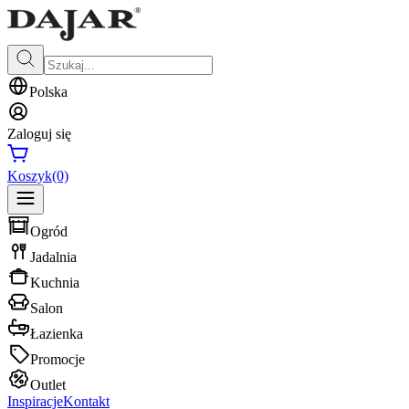
Polska
Zaloguj się
Koszyk
(0)
Ogród
Jadalnia
Kuchnia
Salon
Łazienka
Promocje
Outlet
Inspiracje
Kontakt