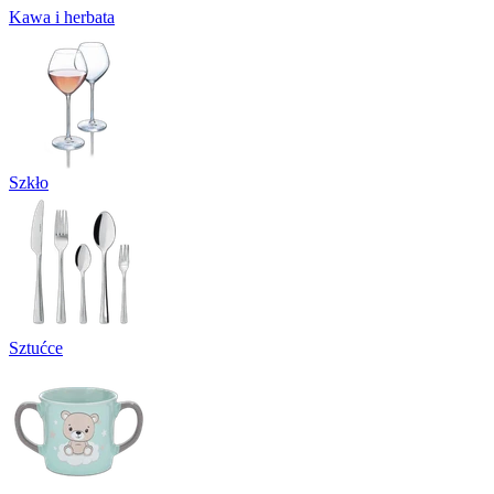
Kawa i herbata
Szkło
Sztućce