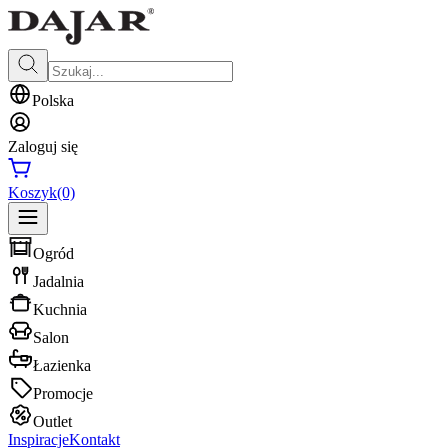
Polska
Zaloguj się
Koszyk
(0)
Ogród
Jadalnia
Kuchnia
Salon
Łazienka
Promocje
Outlet
Inspiracje
Kontakt