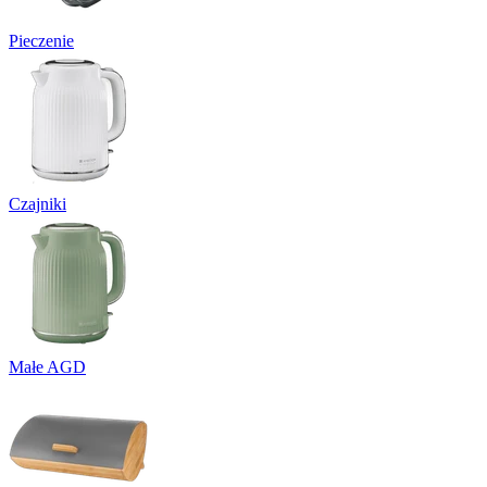
Pieczenie
Czajniki
Małe AGD