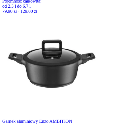
Pojemność całkowita
:
od
2.3
l
do
6.7
l
79,90 zł - 129,00 zł
Garnek aluminiowy Enzo AMBITION