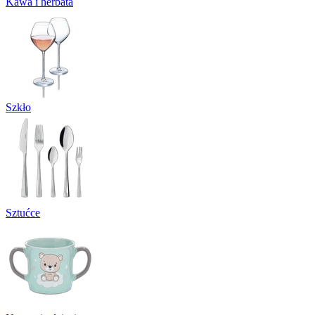
Kawa i herbata
Szkło
Sztućce