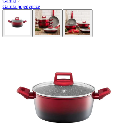
Garnki
Garnki pojedyncze