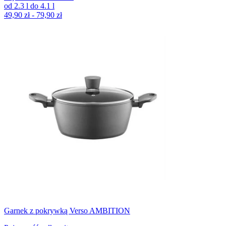
od
2.3
l
do
4.1
l
49,90 zł - 79,90 zł
Garnek z pokrywką Verso AMBITION