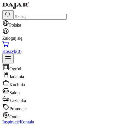
Polska
Zaloguj się
Koszyk
(0)
Ogród
Jadalnia
Kuchnia
Salon
Łazienka
Promocje
Outlet
Inspiracje
Kontakt