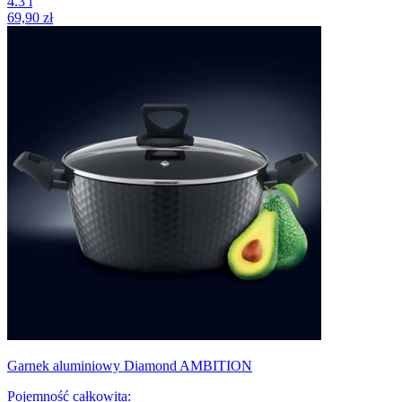
4.3
l
69,90 zł
Garnek aluminiowy Diamond AMBITION
Pojemność całkowita
: