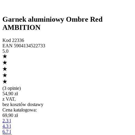
Garnek aluminiowy Ombre Red
AMBITION
Kod
22336
EAN
5904134522733
5.0
(
3 opinie
)
54,90 zł
z VAT
,
bez kosztów dostawy
Cena katalogowa
:
69,90 zł
2.3 l
4.3 l
6.7 l