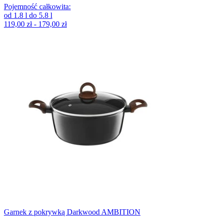
Pojemność całkowita
:
od
1.8
l
do
5.8
l
119,00 zł - 179,00 zł
Garnek z pokrywką Darkwood AMBITION