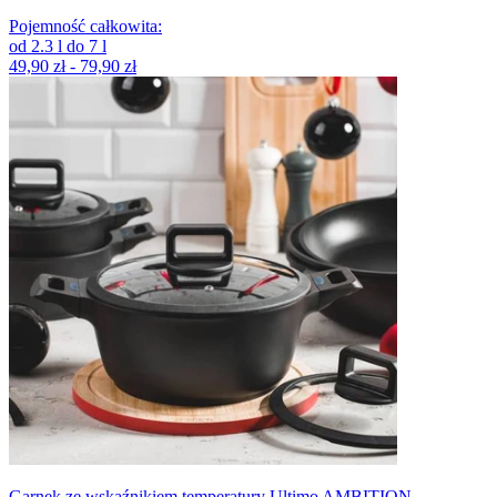
Pojemność całkowita
:
od
2.3
l
do
7
l
49,90 zł - 79,90 zł
Garnek ze wskaźnikiem temperatury Ultimo AMBITION