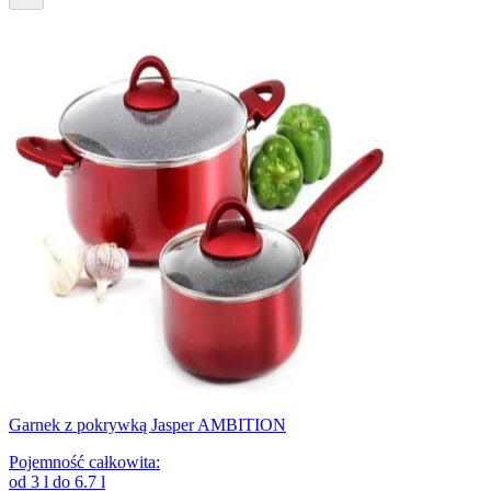
Garnek z pokrywką Jasper AMBITION
Pojemność całkowita
:
od
3
l
do
6.7
l