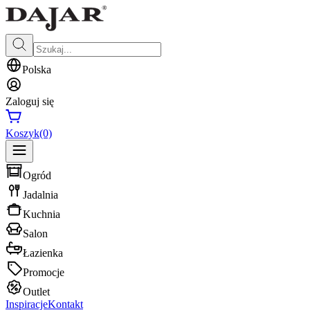
Polska
Zaloguj się
Koszyk
(0)
Ogród
Jadalnia
Kuchnia
Salon
Łazienka
Promocje
Outlet
Inspiracje
Kontakt