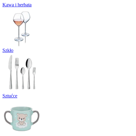
Kawa i herbata
Szkło
Sztućce