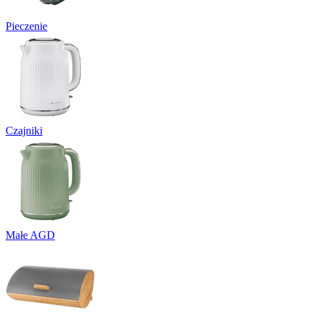
Pieczenie
Czajniki
Małe AGD