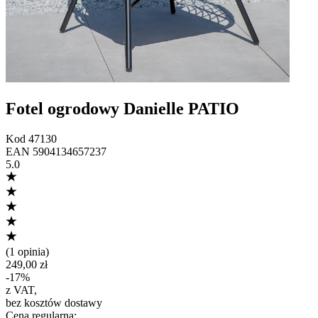
Fotel ogrodowy Danielle PATIO
Kod
47130
EAN
5904134657237
5.0
(
1 opinia
)
249,00 zł
-
17
%
z VAT
,
bez kosztów dostawy
Cena regularna
: