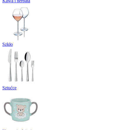
Kawa i herbata
Szkło
Sztućce