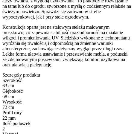
łączy trwałość z wygodą użytkowania. To praktyczne rozwiązanie
na taras lub do ogrodu, stworzone z myślą o codziennym relaksie na
świeżym powietrzu. Sprawdzi się zarówno w strefie
wypoczynkowej, jak i przy stole ogrodowym.
Konstrukcja oparta jest na stalowym stelażu malowanym
proszkowo, co zapewnia stabilność oraz odporność na działanie
wilgoci i promieniowania UV. Siedzisko wykonane z technorattanu
wyróżnia się trwałością i odpornością na zmienne warunki
atmosferyczne, zachowując estetyczny wygląd przez długi czas.
Lekka forma ułatwia ustawianie i przestawianie mebla, a poduszki
ze zdejmowanymi poszewkami zwiększają komfort użytkowania
oraz ułatwiają pielęgnację.
Szczegóły produktu
Szerokość
63 cm
Głębokość
68 cm
Wysokość
72 cm
Profil rury
22 mm
Ilość poduszek
2