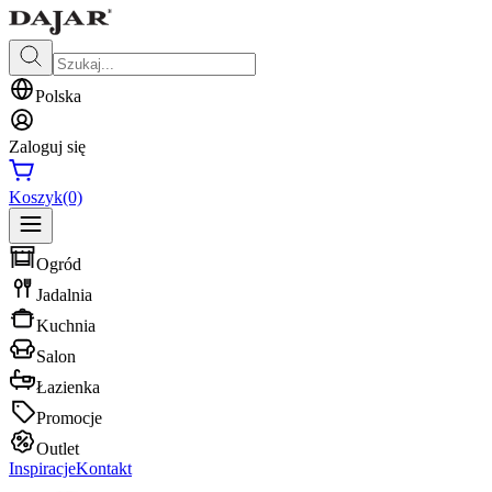
Polska
Zaloguj się
Koszyk
(0)
Ogród
Jadalnia
Kuchnia
Salon
Łazienka
Promocje
Outlet
Inspiracje
Kontakt