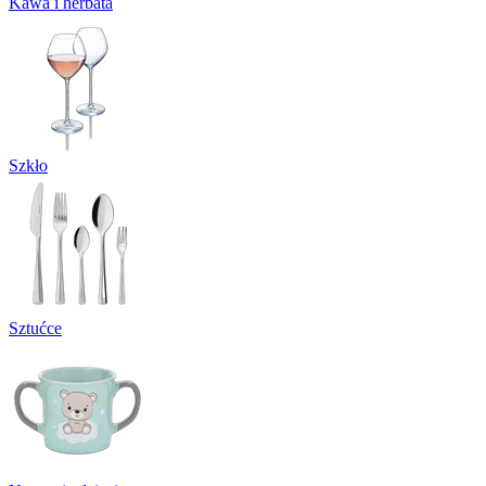
Kawa i herbata
Szkło
Sztućce