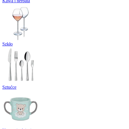
Kawa i herbata
Szkło
Sztućce