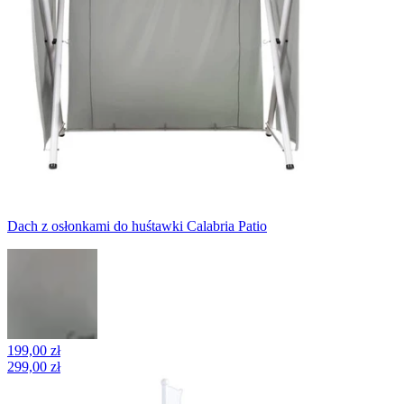
Dach z osłonkami do huśtawki Calabria Patio
199,00 zł
299,00 zł