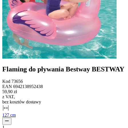
Flaming do pływania Bestway BESTWAY
Kod
73656
EAN
6942138952438
59,90 zł
z VAT
,
bez kosztów dostawy
127 cm
1