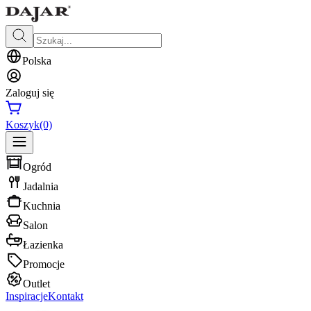
Polska
Zaloguj się
Koszyk
(0)
Ogród
Jadalnia
Kuchnia
Salon
Łazienka
Promocje
Outlet
Inspiracje
Kontakt