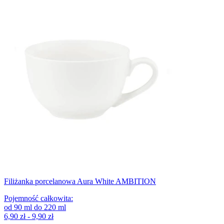
Filiżanka porcelanowa Aura White AMBITION
Pojemność całkowita
:
od
90
ml
do
220
ml
6,90 zł - 9,90 zł