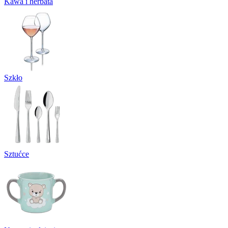
Kawa i herbata
Szkło
Sztućce