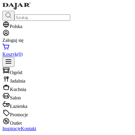
Polska
Zaloguj się
Koszyk
(0)
Ogród
Jadalnia
Kuchnia
Salon
Łazienka
Promocje
Outlet
Inspiracje
Kontakt