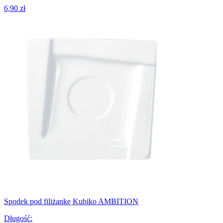
6,90 zł
Spodek pod filiżankę Kubiko AMBITION
Długość
: