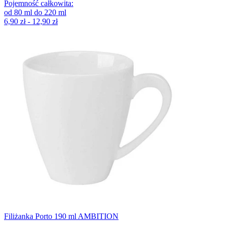
Pojemność całkowita
:
od
80
ml
do
220
ml
6,90 zł - 12,90 zł
Filiżanka Porto 190 ml AMBITION