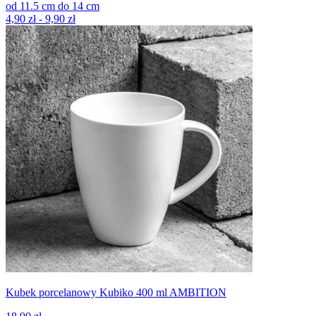
od
11.5
cm
do
14
cm
4,90 zł - 9,90 zł
Kubek porcelanowy Kubiko 400 ml AMBITION