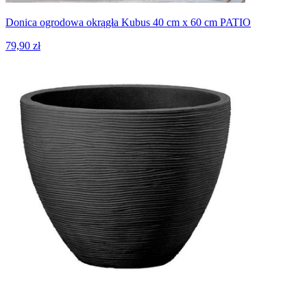
Donica ogrodowa okrągła Kubus 40 cm x 60 cm PATIO
79,90 zł