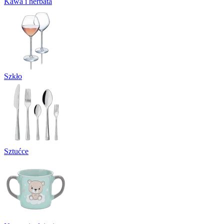
Kawa i herbata
Szkło
Sztućce