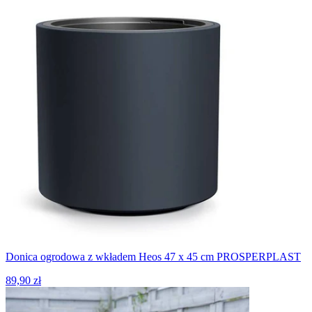
Donica ogrodowa z wkładem Heos 47 x 45 cm PROSPERPLAST
89,90 zł