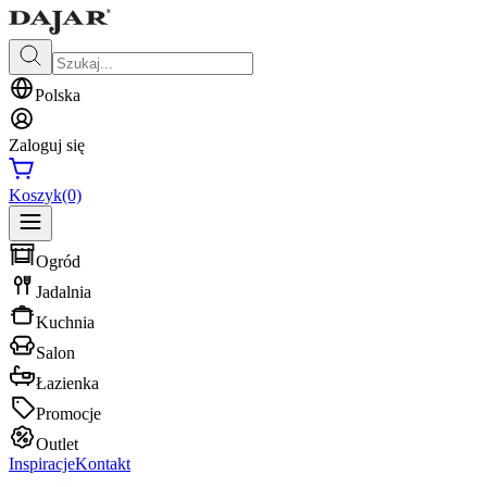
Polska
Zaloguj się
Koszyk
(0)
Ogród
Jadalnia
Kuchnia
Salon
Łazienka
Promocje
Outlet
Inspiracje
Kontakt