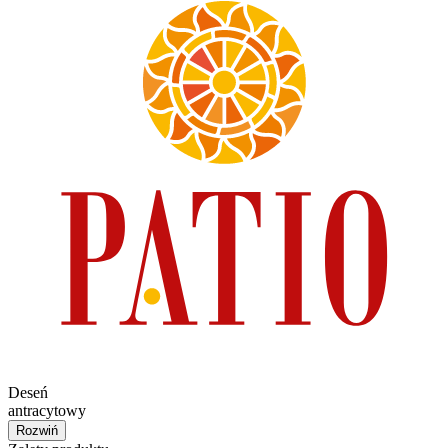
Deseń
antracytowy
Rozwiń