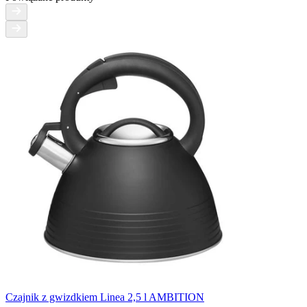
Czajnik z gwizdkiem Linea 2,5 l AMBITION