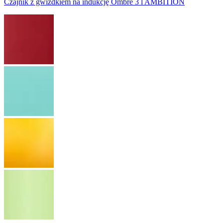
Czajnik z gwizdkiem na indukcję Ombre 3 l AMBITION