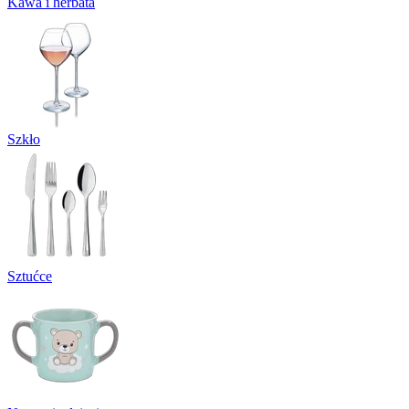
Kawa i herbata
Szkło
Sztućce