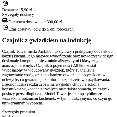
Dostawa: 15,90 zł
Szczegóły dostawy
Darmowa dostawa od:
300,00 zł
Czas dostawy:
od 2 do 5 dni roboczych
Czajnik z gwizdkiem na indukcję
Czajnik Tower marki Ambition to stylowy i praktyczny dodatek do
każdej kuchni. Jego matowe wykończenie oraz nowoczesny design
doskonale komponują się z minimalistycznymi i klasycznymi
aranżacjami wnętrz. Czajnik o pojemności 2,8 litra został
wyposażony w wbudowany gwizdek, który sygnalizuje
zagotowanie wody, oraz mechanizm otwierania przyciskiem w
uchwycie, co gwarantuje komfort i bezpieczeństwo użytkowania.
Ergonomiczna rączka zapewnia wygodny chwyt, a solidna
konstrukcja wykonana z trwałych materiałów sprawia, że czajnik
posłuży przez długi czas. Model Tower jest kompatybilny ze
wszystkimi rodzajami kuchenek, w tym indukcyjnymi, co czyni go
uniwersalnym wyborem.
Szczegóły produktu
Marka