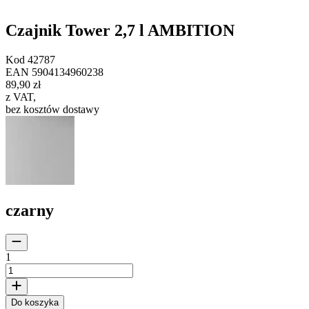
Czajnik Tower 2,7 l AMBITION
Kod
42787
EAN
5904134960238
89,90 zł
z VAT
,
bez kosztów dostawy
czarny
1
Do koszyka