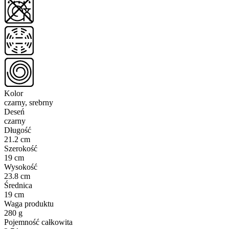
Kolor
czarny, srebrny
Deseń
czarny
Długość
21.2 cm
Szerokość
19 cm
Wysokość
23.8 cm
Średnica
19 cm
Waga produktu
280 g
Pojemność całkowita