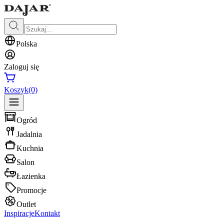
Polska
Zaloguj się
Koszyk
(0)
Ogród
Jadalnia
Kuchnia
Salon
Łazienka
Promocje
Outlet
Inspiracje
Kontakt