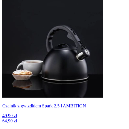
Czajnik z gwizdkiem Spark 2,5 l AMBITION
49,90 zł
64,90 zł