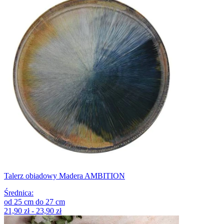
Talerz obiadowy Madera AMBITION
Średnica
:
od
25
cm
do
27
cm
21,90 zł - 23,90 zł