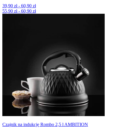
39,90 zł - 60,90 zł
55,90 zł - 60,90 zł
Czajnik na indukcję Rombo 2,5 l AMBITION