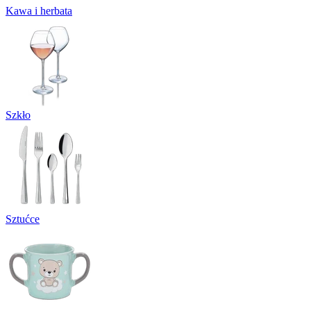
Kawa i herbata
Szkło
Sztućce