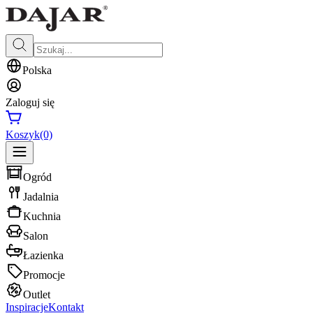
Polska
Zaloguj się
Koszyk
(0)
Ogród
Jadalnia
Kuchnia
Salon
Łazienka
Promocje
Outlet
Inspiracje
Kontakt