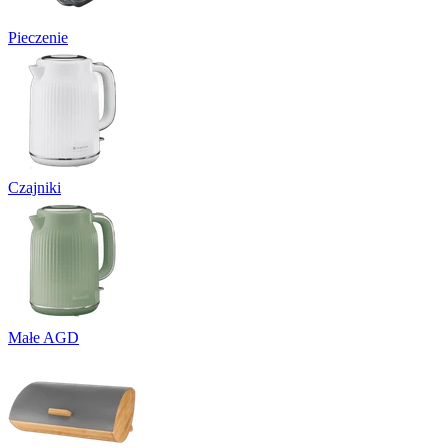
Pieczenie
Czajniki
Małe AGD