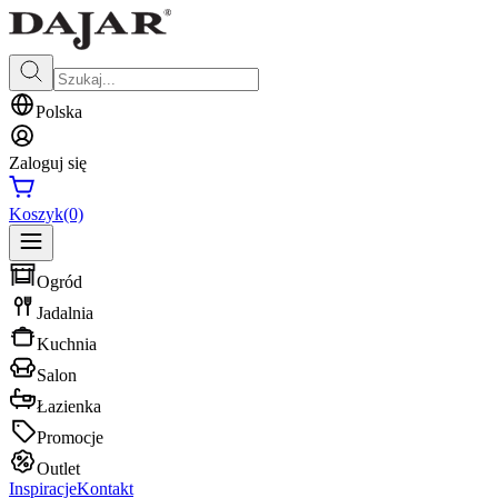
Polska
Zaloguj się
Koszyk
(0)
Ogród
Jadalnia
Kuchnia
Salon
Łazienka
Promocje
Outlet
Inspiracje
Kontakt