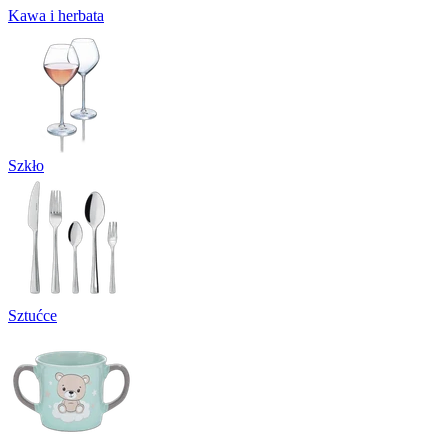
Kawa i herbata
Szkło
Sztućce