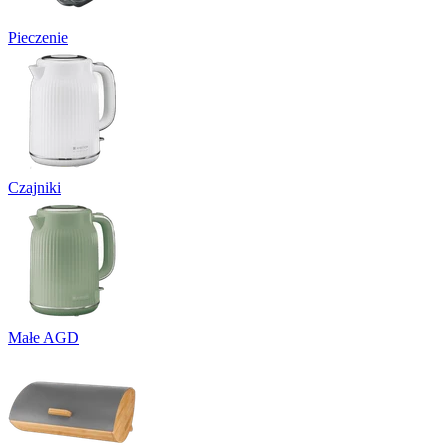
Pieczenie
Czajniki
Małe AGD