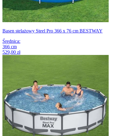
Basen stelażowy Steel Pro 366 x 76 cm BESTWAY
Średnica
:
366
cm
529,00 zł