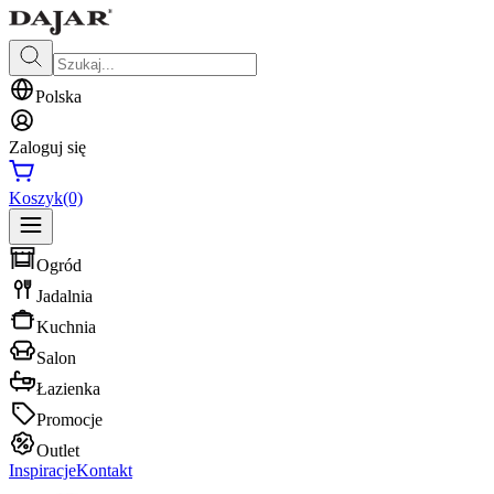
Polska
Zaloguj się
Koszyk
(0)
Ogród
Jadalnia
Kuchnia
Salon
Łazienka
Promocje
Outlet
Inspiracje
Kontakt