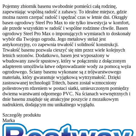
Pojemny zbiornik basenu swobodnie pomieści całą rodzinę,
zapewniając wspólną radość z zabawy. To idealne miejsce, gdzie
można razem czerpać radość i spędzać czas w letnie dni. Okrągły
basen ogrodowy Steel Pro Max to nie tylko inwestycja w komfort,
ale przede wszystkim w radość i wspólne rodzinne chwile. Basen
ogrodowy Steel Pro Max o imponujących wymiarach to doskonały
wybór dla Twojego ogrodu. Jego metalowy stelaż jest
antykorozyjny, co zapewnia trwałość i solidność konstrukcji.
Trwałość basenu pozwala cieszyć się nim przez wiele kolejnych
letnich sezonów. Dodatkowo, basen jest wyposażony w
wbudowany zawór spustowy, który w połączeniu z dołączonym
adapterem umożliwia łatwe odprowadzanie wody za pomocą węża
ogrodowego. Ściany basenu wykonane są z trójwarstwowego
materiału, który gwarantuje wyjątkową wytrzymałość. Dzięki
zastosowanej technologii Tritech, basen został wzmocniony
poliestrowym rdzeniem w postaci siatki, umieszczonym pomiędzy
dwiema warstwami odpornego PVC. Na ścianach wewnętrznych i
dnie basenu znajduje się atrakcyjne poszycie z mozaikowym
nadrukiem, dodającym mu unikalnego wyglądu.
Szczegóły produktu
Marka