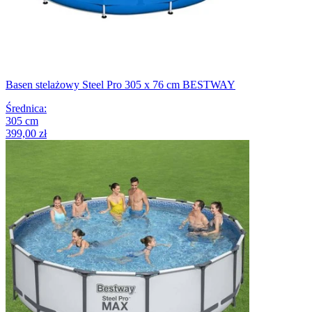
Basen stelażowy Steel Pro 305 x 76 cm BESTWAY
Średnica
:
305
cm
399,00 zł