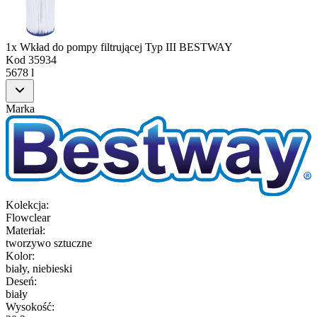
1x Wkład do pompy filtrującej Typ III BESTWAY
Kod
35934
5678 l
Marka
Kolekcja
:
Flowclear
Materiał
:
tworzywo sztuczne
Kolor
:
biały, niebieski
Deseń
:
biały
Wysokość
: