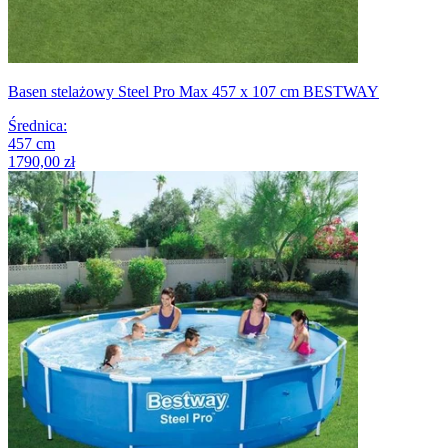
Basen stelażowy Steel Pro Max 457 x 107 cm BESTWAY
Średnica
:
457
cm
1790,00 zł