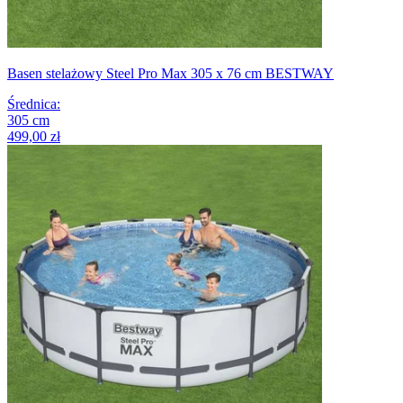
Basen stelażowy Steel Pro Max 305 x 76 cm BESTWAY
Średnica
:
305
cm
499,00 zł