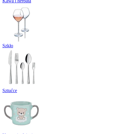
Kawa i herbata
Szkło
Sztućce