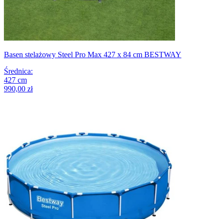
Basen stelażowy Steel Pro Max 427 x 84 cm BESTWAY
Średnica
:
427
cm
990,00 zł