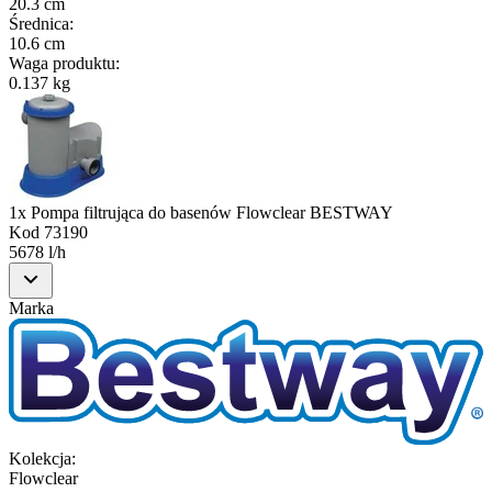
20.3 cm
Średnica
:
10.6 cm
Waga produktu
:
0.137 kg
1x Pompa filtrująca do basenów Flowclear BESTWAY
Kod
73190
5678 l/h
Marka
Kolekcja
:
Flowclear