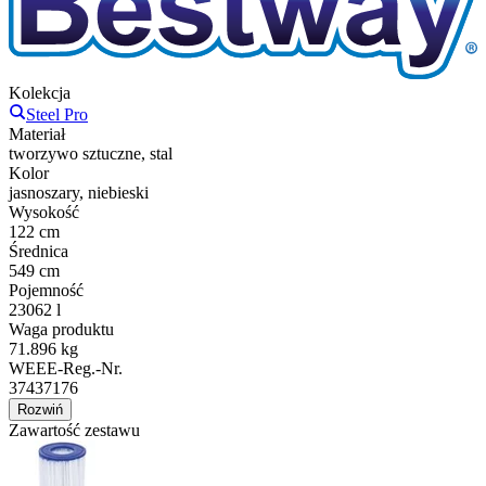
Kolekcja
Steel Pro
Materiał
tworzywo sztuczne, stal
Kolor
jasnoszary, niebieski
Wysokość
122 cm
Średnica
549 cm
Pojemność
23062 l
Waga produktu
71.896 kg
WEEE-Reg.-Nr.
37437176
Rozwiń
Zawartość zestawu