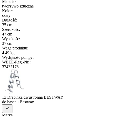
Materiał
:
tworzywo sztuczne
Kolor
:
szary
Długość
:
35 cm
Szerokość
:
47 cm
Wysokość
:
37 cm
Waga produktu
:
4.49 kg
Wydajność pompy
:
WEEE-Reg.-Nr.
:
37437176
1x Drabinka dwustronna BESTWAY
do basenu Bestway
Marka