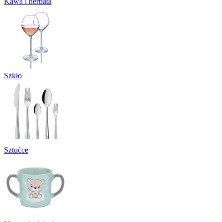
Kawa i herbata
Szkło
Sztućce