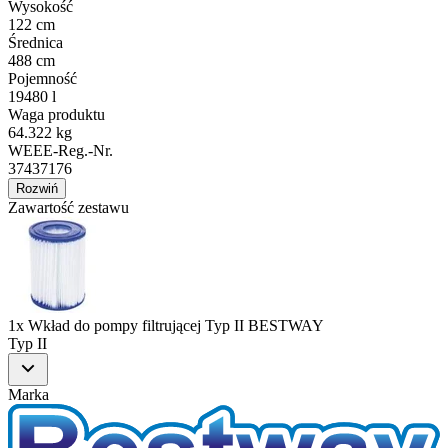
Wysokość
122 cm
Średnica
488 cm
Pojemność
19480 l
Waga produktu
64.322 kg
WEEE-Reg.-Nr.
37437176
Rozwiń
Zawartość zestawu
1x Wkład do pompy filtrującej Typ II BESTWAY
Typ II
Marka