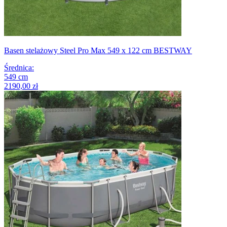
Basen stelażowy Steel Pro Max 549 x 122 cm BESTWAY
Średnica
:
549
cm
2190,00 zł