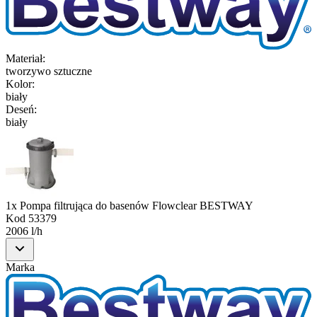
Materiał
:
tworzywo sztuczne
Kolor
:
biały
Deseń
:
biały
1x Pompa filtrująca do basenów Flowclear BESTWAY
Kod
53379
2006 l/h
Marka