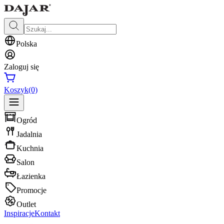
Polska
Zaloguj się
Koszyk
(0)
Ogród
Jadalnia
Kuchnia
Salon
Łazienka
Promocje
Outlet
Inspiracje
Kontakt