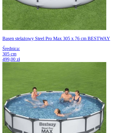
Basen stelażowy Steel Pro Max 305 x 76 cm BESTWAY
Średnica
:
305
cm
499,00 zł