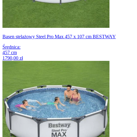
Basen stelażowy Steel Pro Max 457 x 107 cm BESTWAY
Średnica
:
457
cm
1790,00 zł