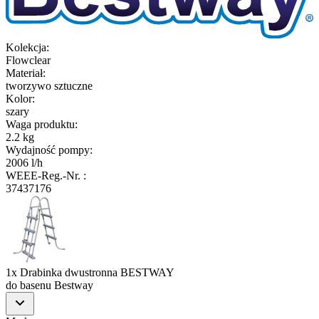
Kolekcja
:
Flowclear
Materiał
:
tworzywo sztuczne
Kolor
:
szary
Waga produktu
:
2.2 kg
Wydajność pompy
:
2006 l/h
WEEE-Reg.-Nr.
:
37437176
1x Drabinka dwustronna BESTWAY
do basenu Bestway