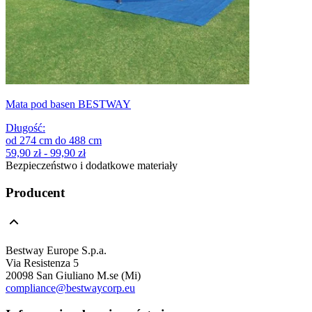
Mata pod basen BESTWAY
Długość
:
od
274
cm
do
488
cm
59,90 zł - 99,90 zł
Bezpieczeństwo i dodatkowe materiały
Producent
Bestway Europe S.p.a.
Via Resistenza 5
20098 San Giuliano M.se (Mi)
compliance@bestwaycorp.eu