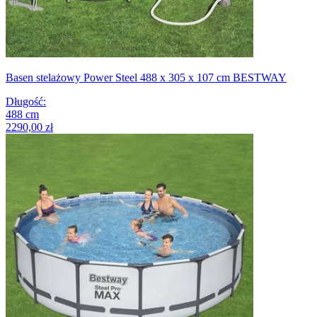
Basen stelażowy Power Steel 488 x 305 x 107 cm BESTWAY
Długość
:
488
cm
2290,00 zł