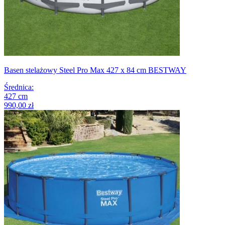
Basen stelażowy Steel Pro Max 427 x 84 cm BESTWAY
Średnica
:
427
cm
990,00 zł