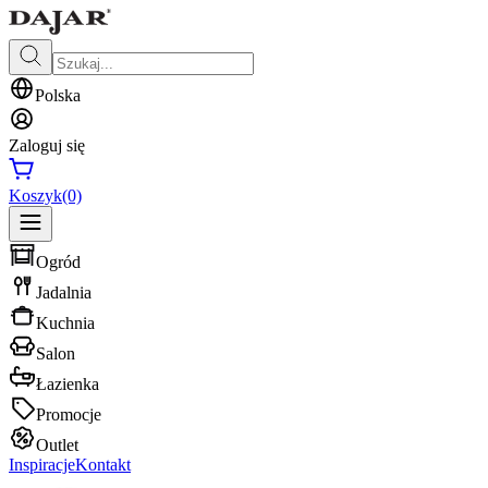
Polska
Zaloguj się
Koszyk
(0)
Ogród
Jadalnia
Kuchnia
Salon
Łazienka
Promocje
Outlet
Inspiracje
Kontakt