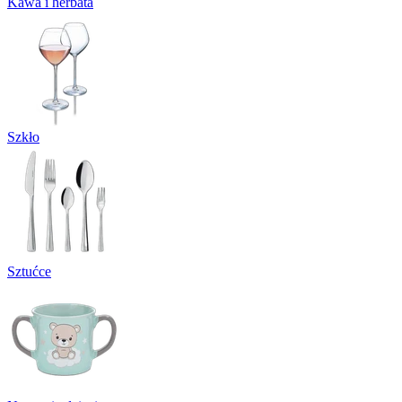
Kawa i herbata
Szkło
Sztućce