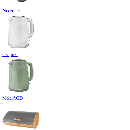
Pieczenie
Czajniki
Małe AGD