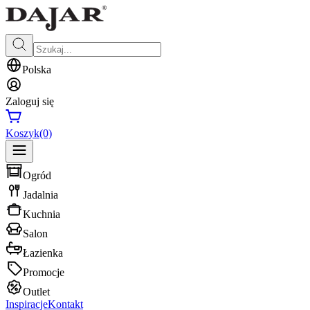
Polska
Zaloguj się
Koszyk
(0)
Ogród
Jadalnia
Kuchnia
Salon
Łazienka
Promocje
Outlet
Inspiracje
Kontakt