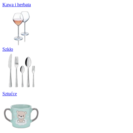
Kawa i herbata
Szkło
Sztućce