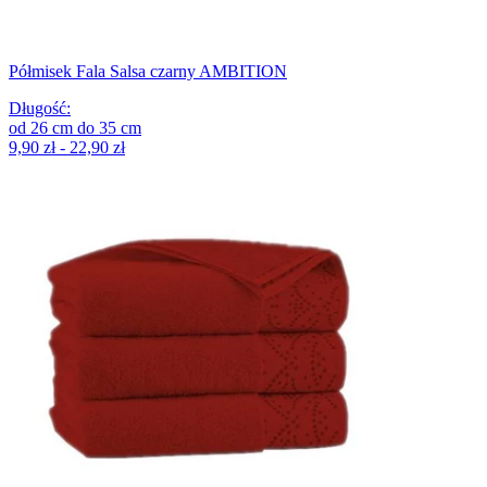
Półmisek Fala Salsa czarny AMBITION
Długość
:
od
26
cm
do
35
cm
9,90 zł - 22,90 zł