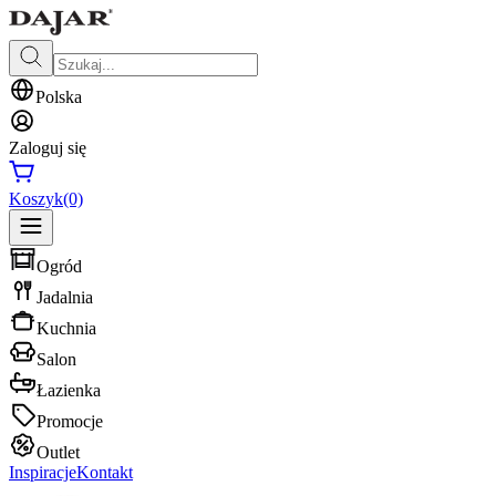
Polska
Zaloguj się
Koszyk
(0)
Ogród
Jadalnia
Kuchnia
Salon
Łazienka
Promocje
Outlet
Inspiracje
Kontakt