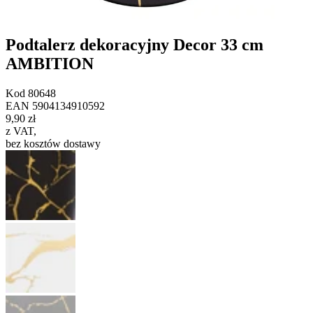
Podtalerz dekoracyjny Decor 33 cm
AMBITION
Kod
80648
EAN
5904134910592
9,90 zł
z VAT
,
bez kosztów dostawy