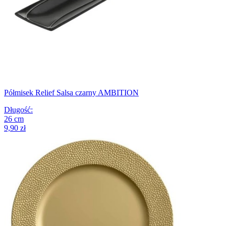
Półmisek Relief Salsa czarny AMBITION
Długość
:
26
cm
9,90 zł