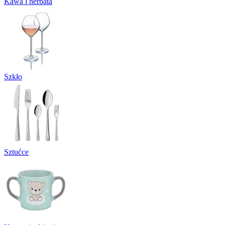
Kawa i herbata
Szkło
Sztućce