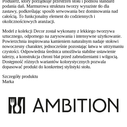
Podtalerz, który porządkuje przestrzeń stołu i podnosi standard
podania dań. Marmurowa struktura tworzy wyraziste tło dla
zastawy, podkreślając sposób serwowania bez dominowania nad
całością. To funkcjonalny element do codziennych i
okolicznościowych aranżacji.
Model z kolekcji Decor został wykonany z lekkiego tworzywa
sztucznego, odpornego na zarysowania i intensywne użytkowanie.
Powierzchnia inspirowana kamieniem naturalnym nadaje stołowi
nowoczesny charakter, jednocześnie pozostając łatwa w utrzymaniu
czystości. Odpowiednia średnica umożliwia stabilne ustawienie
talerzy, a konstrukcja chroni blat przed zabrudzeniami i wilgocią.
Dostępność różnych wariantów kolorystycznych pozwala
dopasować produkt do konkretnej stylistyki stołu.
Szczegóły produktu
Marka