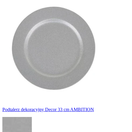
Podtalerz dekoracyjny Decor 33 cm AMBITION